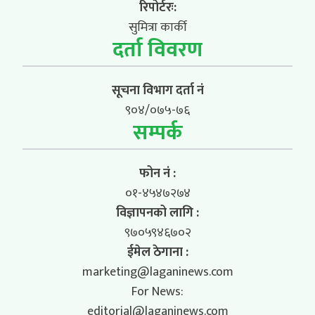
रिपोर्टरः:
सुमित्रा कार्की
दर्ता विवरण
सूचना विभाग दर्ता नं
९०४/०७५-७६
सम्पर्क
फोन नं :
०१-४५४७२७४
विज्ञापनको लागि :
९७०५९४६७०२
ईमेल ठेगाना :
marketing@laganinews.com
For News:
editorial@laganinews.com