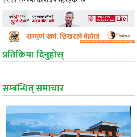
२९.२१ डलरमा कारोबार भइरहेको छ ।
प्रतिक्रिया दिनुहोस्
सम्बन्धित् समाचार