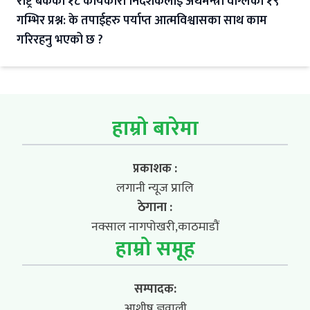
राष्ट्र बैंकका १८ कार्यकारी निर्देशकलाई अर्थमन्त्री वाग्लेका १९
गम्भिर प्रश्न: के तपाईहरु पर्याप्त आत्मविश्वासका साथ काम
गरिरहनु भएको छ ?
हाम्रो बारेमा
प्रकाशक :
लगानी न्यूज प्रालि
ठेगाना :
नक्साल नागपोखरी,काठमाडौं
हाम्रो समूह
सम्पादक:
आशीष ज्ञवाली