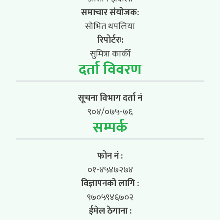
समाचार संयोजक:
सोभित थपलिया
रिपोर्टरः:
सुमित्रा कार्की
दर्ता विवरण
सूचना विभाग दर्ता नं
९०४/०७५-७६
सम्पर्क
फोन नं :
०१-४५४७२७४
विज्ञापनको लागि :
९७०५९४६७०२
ईमेल ठेगाना :