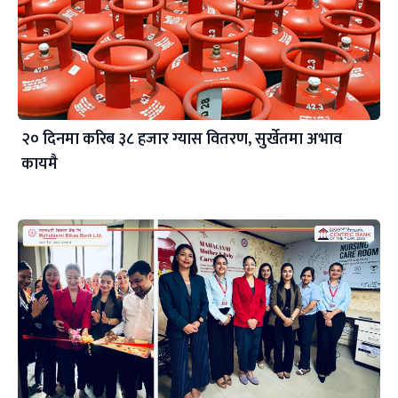
२० दिनमा करिब ३८ हजार ग्यास वितरण, सुर्खेतमा अभाव
कायमै