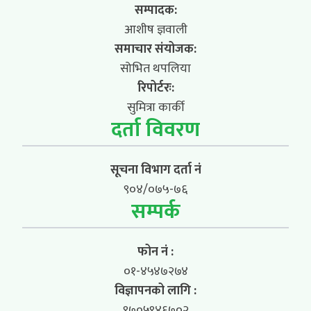
सम्पादक:
आशीष ज्ञवाली
समाचार संयोजक:
सोभित थपलिया
रिपोर्टरः:
सुमित्रा कार्की
दर्ता विवरण
सूचना विभाग दर्ता नं
९०४/०७५-७६
सम्पर्क
फोन नं :
०१-४५४७२७४
विज्ञापनको लागि :
९७०५९४६७०२