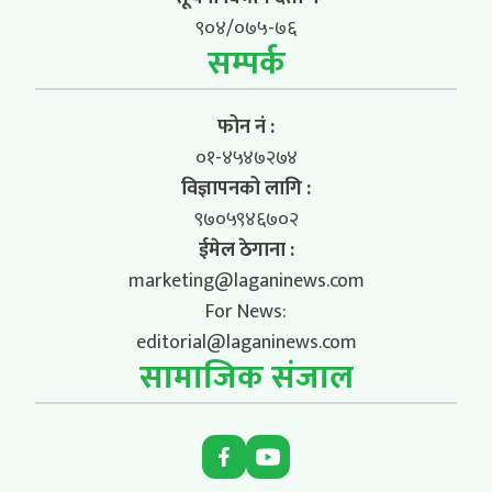
९०४/०७५-७६
सम्पर्क
फोन नं :
०१-४५४७२७४
विज्ञापनको लागि :
९७०५९४६७०२
ईमेल ठेगाना :
marketing@laganinews.com
For News:
editorial@laganinews.com
सामाजिक संजाल