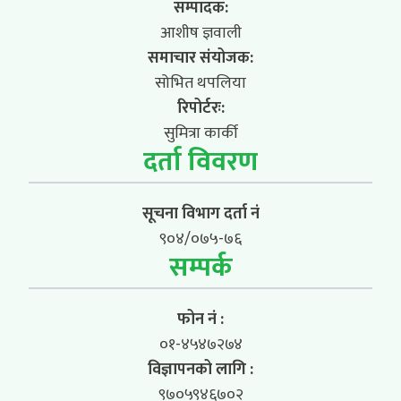
सम्पादक:
आशीष ज्ञवाली
समाचार संयोजक:
सोभित थपलिया
रिपोर्टरः:
सुमित्रा कार्की
दर्ता विवरण
सूचना विभाग दर्ता नं
९०४/०७५-७६
सम्पर्क
फोन नं :
०१-४५४७२७४
विज्ञापनको लागि :
९७०५९४६७०२