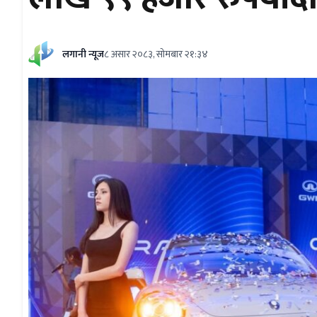
लगानी न्यूज
८ असार २०८३, सोमबार २१:३४