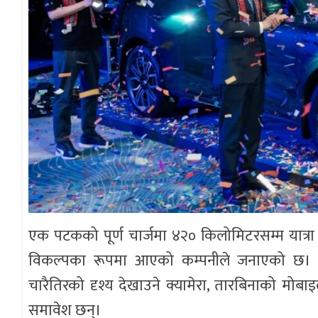
एक पटकको पूर्ण चार्जमा ४२० किलोमिटरसम्म यात्रा ग
विकल्पका रूपमा आएको कम्पनीले जनाएको छ। गा
चारैतिरको दृश्य देखाउने क्यामेरा, तारबिनाको मोबा
समावेश छन्।