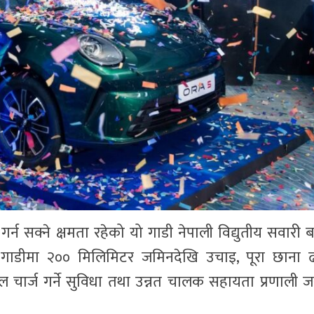
र्न सक्ने क्षमता रहेको यो गाडी नेपाली विद्युतीय सवारी 
डीमा २०० मिलिमिटर जमिनदेखि उचाइ, पूरा छाना ढाक
इल चार्ज गर्ने सुविधा तथा उन्नत चालक सहायता प्रणाली ज