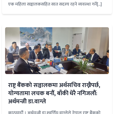
एक महिला सञ्चालकसहित सात सदस्य रहने व्यवस्था गर्ने[...]
राष्ट्र बैंकको सञ्चालकमा अर्थसचिव राख्नैपर्छ,
योग्यतामा लचक बनौं, बाँकी धेरै नगिज‍लौं:
अर्थमन्त्री डा.वाग्ले
काठमाडौं । अर्थमन्त्री डा.स्वर्णिम वाग्लेले नेपाल राष्ट्र बैंकको