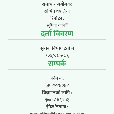
समाचार संयोजक:
सोभित थपलिया
रिपोर्टरः:
सुमित्रा कार्की
दर्ता विवरण
सूचना विभाग दर्ता नं
९०४/०७५-७६
सम्पर्क
फोन नं :
०१-४५४७२७४
विज्ञापनको लागि :
९७०५९४६७०२
ईमेल ठेगाना :