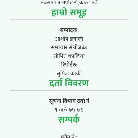
नक्साल नागपोखरी,काठमाडौं
हाम्रो समूह
सम्पादक:
आशीष ज्ञवाली
समाचार संयोजक:
सोभित थपलिया
रिपोर्टरः:
सुमित्रा कार्की
दर्ता विवरण
सूचना विभाग दर्ता नं
९०४/०७५-७६
सम्पर्क
फोन नं :