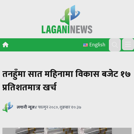
Skip to content
English
Ope
Search
तनहुँमा सात महिनामा विकास बजेट १७
प्रतिशतमात्र खर्च
लगानी न्यूज
४ फाल्गुन २०८०, शुक्रबार १०:३७