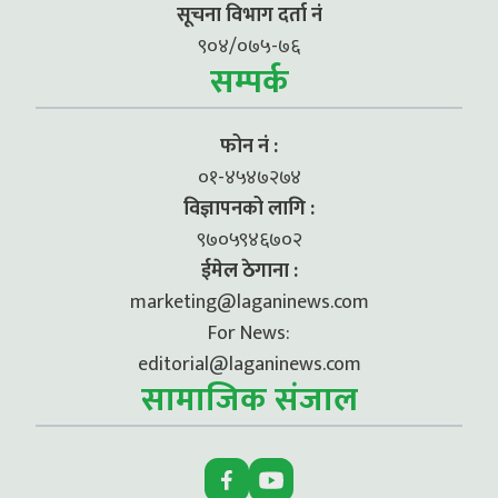
सूचना विभाग दर्ता नं
९०४/०७५-७६
सम्पर्क
फोन नं :
०१-४५४७२७४
विज्ञापनको लागि :
९७०५९४६७०२
ईमेल ठेगाना :
marketing@laganinews.com
For News:
editorial@laganinews.com
सामाजिक संजाल