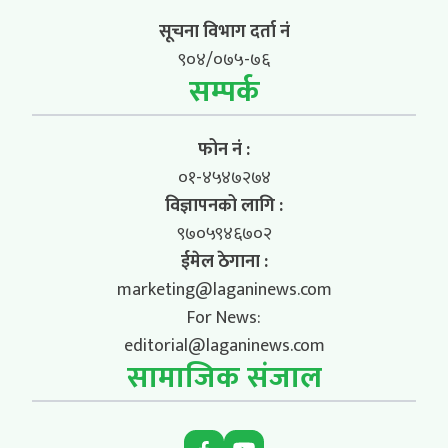
सूचना विभाग दर्ता नं
९०४/०७५-७६
सम्पर्क
फोन नं :
०१-४५४७२७४
विज्ञापनको लागि :
९७०५९४६७०२
ईमेल ठेगाना :
marketing@laganinews.com
For News:
editorial@laganinews.com
सामाजिक संजाल