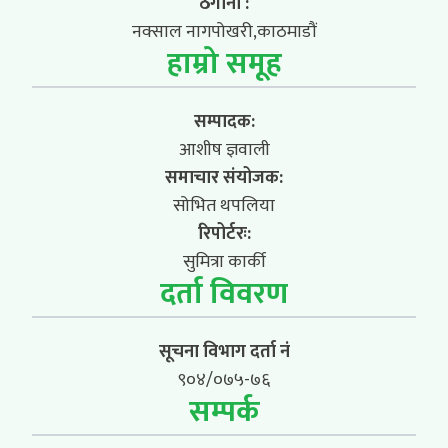
ठेगाना :
नक्साल नागपोखरी,काठमाडौं
हाम्रो समूह
सम्पादक:
आशीष ज्ञवाली
समाचार संयोजक:
सोभित थपलिया
रिपोर्टरः:
सुमित्रा कार्की
दर्ता विवरण
सूचना विभाग दर्ता नं
९०४/०७५-७६
सम्पर्क