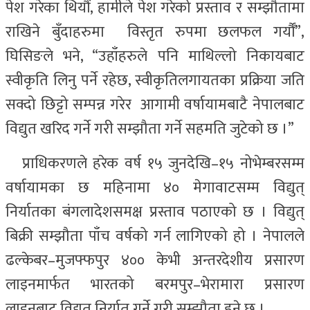
पेश गरेका थियौं, हामीले पेश गरेको प्रस्ताव र सम्झौतामा
राखिने बुँदाहरुमा विस्तृत रुपमा छलफल गर्यौँ”,
घिसिङले भने, “उहाँहरुले पनि माथिल्लो निकायबाट
स्वीकृति लिनु पर्ने रहेछ, स्वीकृतिलगायतका प्रक्रिया जति
सक्दो छिट्टो सम्पन्न गरेर आगामी वर्षायामबाटै नेपालबाट
विद्युत खरिद गर्ने गरी सम्झौता गर्ने सहमति जुटेको छ ।”
प्राधिकरणले हरेक वर्ष १५ जुनदेखि–१५ नोभेम्बरसम्म
वर्षायामका छ महिनामा ४० मेगावाटसम्म विद्युत्
निर्यातका बंगलादेशसमक्ष प्रस्ताव पठाएको छ । विद्युत्
बिक्री सम्झौता पाँच वर्षको गर्न लागिएको हो । नेपालले
ढल्केबर–मुजफ्फपुर ४०० केभी अन्तरदेशीय प्रसारण
लाइनमार्फत भारतको बरमपुर–भेरामारा प्रसारण
लाइनबाट विद्युत निर्यात गर्ने गरी सम्झौता हुने छ ।