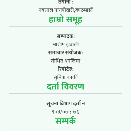
ठेगाना :
नक्साल नागपोखरी,काठमाडौं
हाम्रो समूह
सम्पादक:
आशीष ज्ञवाली
समाचार संयोजक:
सोभित थपलिया
रिपोर्टरः:
सुमित्रा कार्की
दर्ता विवरण
सूचना विभाग दर्ता नं
९०४/०७५-७६
सम्पर्क