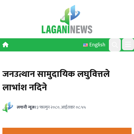
Skip to content
English
Ope
Search
जनउत्थान सामुदायिक लघुवित्तले
लाभांश नदिने
लगानी न्यूज
१३ फाल्गुन २०८०, आईतवार ०८:५५