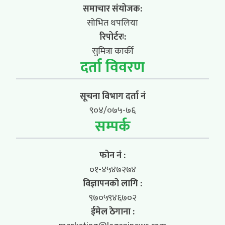
समाचार संयोजक:
सोभित थपलिया
रिपोर्टरः:
सुमित्रा कार्की
दर्ता विवरण
सूचना विभाग दर्ता नं
९०४/०७५-७६
सम्पर्क
फोन नं :
०१-४५४७२७४
विज्ञापनको लागि :
९७०५९४६७०२
ईमेल ठेगाना :