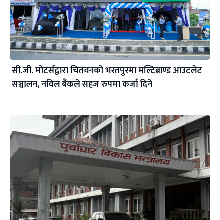
सी.जी. मोटर्सद्वारा चितवनको भरतपुरमा मल्टिब्राण्ड आउटलेट
सञ्चालन, नविल बैंकले सहज रुपमा कर्जा दिने