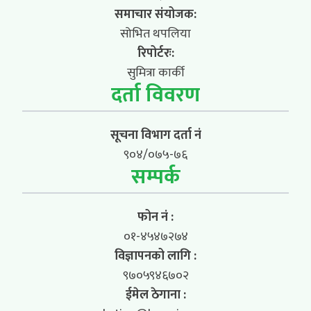
समाचार संयोजक:
सोभित थपलिया
रिपोर्टरः:
सुमित्रा कार्की
दर्ता विवरण
सूचना विभाग दर्ता नं
९०४/०७५-७६
सम्पर्क
फोन नं :
०१-४५४७२७४
विज्ञापनको लागि :
९७०५९४६७०२
ईमेल ठेगाना :