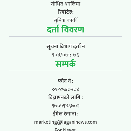
सोभित थपलिया
रिपोर्टरः:
सुमित्रा कार्की
दर्ता विवरण
सूचना विभाग दर्ता नं
९०४/०७५-७६
सम्पर्क
फोन नं :
०१-४५४७२७४
विज्ञापनको लागि :
९७०५९४६७०२
ईमेल ठेगाना :
marketing@laganinews.com
For News: