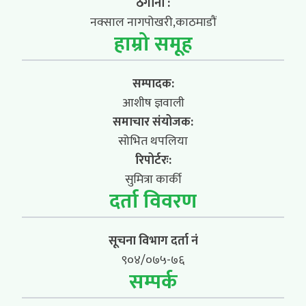
ठेगाना :
नक्साल नागपोखरी,काठमाडौं
हाम्रो समूह
सम्पादक:
आशीष ज्ञवाली
समाचार संयोजक:
सोभित थपलिया
रिपोर्टरः:
सुमित्रा कार्की
दर्ता विवरण
सूचना विभाग दर्ता नं
९०४/०७५-७६
सम्पर्क