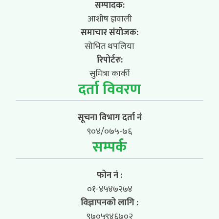
सम्पादक:
आशीष ज्ञवाली
समाचार संयोजक:
सोभित थपलिया
रिपोर्टरः:
सुमित्रा कार्की
दर्ता विवरण
सूचना विभाग दर्ता नं
९०४/०७५-७६
सम्पर्क
फोन नं :
०१-४५४७२७४
विज्ञापनको लागि :
९७०५९४६७०२