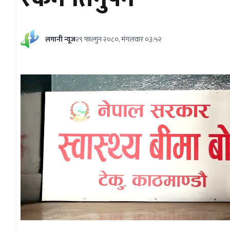
लगानी न्यूज
२९ फाल्गुन २०८०, मंगलवार ०३:५२