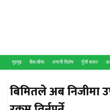
Skip to content
गृहपृष्ठ
बैंक/बीमा
लगानी विशेष
पुँजी बजार
अर्
बिमितले अब निजीमा उप
रकम तिर्नुपर्ने