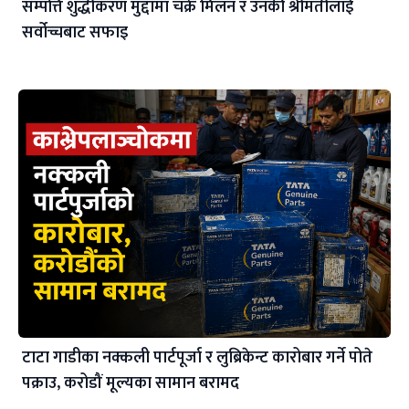
सम्पत्ति शुद्धीकरण मुद्दामा चक्रे मिलन र उनकी श्रीमतीलाई
सर्वोच्चबाट सफाइ
टाटा गाडीका नक्कली पार्टपूर्जा र लुब्रिकेन्ट कारोबार गर्ने पोते
पक्राउ, करोडौं मूल्यका सामान बरामद