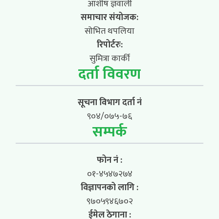
आशीष ज्ञवाली
समाचार संयोजक:
सोभित थपलिया
रिपोर्टरः:
सुमित्रा कार्की
दर्ता विवरण
सूचना विभाग दर्ता नं
९०४/०७५-७६
सम्पर्क
फोन नं :
०१-४५४७२७४
विज्ञापनको लागि :
९७०५९४६७०२
ईमेल ठेगाना :