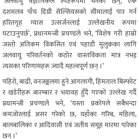
‘जलवायु वैज्ञानिकले स्पष्टरूपमा भनेका छन्, एक
दशमलव पाँच डिग्री सेल्सियसको सीमालाई पार गर्न
हरितगृह ग्यास उत्सर्जनलाई उल्लेखनीय रूपमा
घटाउनुपर्छ’, प्रधानमन्त्री प्रचण्डले भने, ‘विशेष गरी हाम्रो
जस्तो अतिकम विकसित एवं पहाडी मुलुकका लागि
जलवायु परिवर्तनको कठोर वास्तविकता मात्र नभइ
त्यसका परिणामहरू ज्यादै महत्त्वपूर्ण छन् ।’
पहिरो, बाढी, वनजङ्गलमा हुने आगलागी, हिमताल बिस्फोट
र खडेरीहरू बारम्बार र भयावह हुँदै गएको उल्लेख गर्दै
प्रधामन्त्री प्रचण्डले भने, ‘यस्ता प्रकोपले सबैभन्दा
कमजोरलाई असर गरेको छ, यहाँका गरिब, महिला,
बालबालिका र आदिवासी एवं जतीय समूह मारमा पारेका
छन् ।’