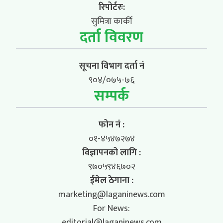
रिपोर्टरः:
सुमित्रा कार्की
दर्ता विवरण
सूचना विभाग दर्ता नं
९०४/०७५-७६
सम्पर्क
फोन नं :
०१-४५४७२७४
विज्ञापनको लागि :
९७०५९४६७०२
ईमेल ठेगाना :
marketing@laganinews.com
For News:
editorial@laganinews.com