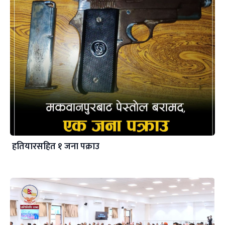
हतियारसहित १ जना पक्राउ