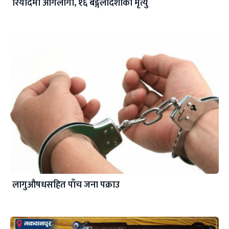
रियादमा आगलागी, १६ बङ्गलादेशीको मृत्यु
लागुऔषधसहित पाँच जना पक्राउ