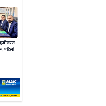
र सहजीकरण
ठन, पहिलो