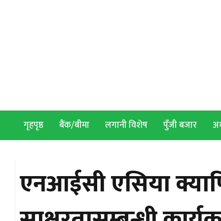
Skip to content
गृहपृष्ठ
बैंक/बीमा
लगानी विशेष
पुँजी बजार
अर्
एनआईसी एसिया क्यापिट
साक्षरतासम्बन्धी कार्यक्र