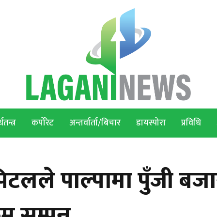
थतन्त्र
कर्पोरेट
अन्तर्वार्ता/बिचार
डायस्पोरा
प्रविधि
लले पाल्पामा पुँजी बजा
म सम्पन्न