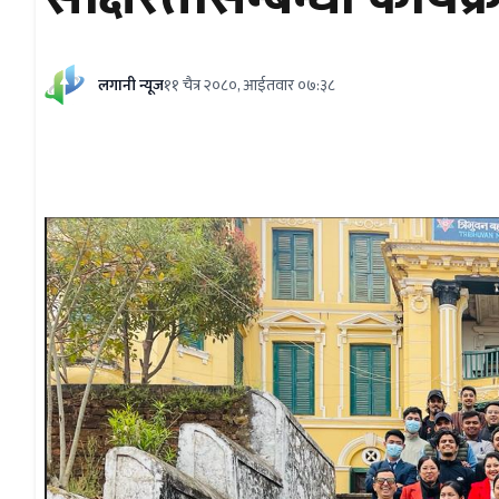
लगानी न्यूज
११ चैत्र २०८०, आईतवार ०७:३८