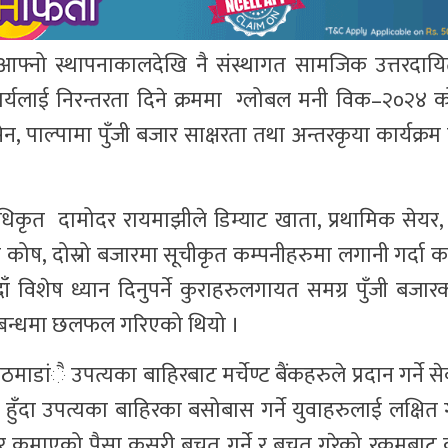
्नो स्थापनाकालदेखि नै संस्थागत सामजिक उत्तरदायित्
 कार्यलाई निरन्तरता दिने क्रममा ग्लोबल मनी विक–२०२४
ानसेन, पाल्पामा पुँजी बजार साक्षरता तथा अन्तरकृया कार्यक्
्ग अधिकृत दामोदर रायमाझीले डिम्याट खाता, प्रथामिक सेयर,
ी कोष, दोस्रो बजारमा सूचीकृत कम्पनीहरुमा लगानी गर्दा
ँ विशेष ध्यान दिनुपर्ने कुराहरुलगायत समग्र पुँजी बजा
सम्बन्धमा छलफल गरिएको थियो ।
ाडांै उपत्यका बाहिरबाट मर्चेण्ट बैंकहरुले प्रदान गर्ने सेवा 
ँदा उपत्यका बाहिरका बसोबास गर्ने युवाहरुलाई लक्षित 
र कमाएको पैसा कसरी बचत गर्ने र बचत गरेको रकमबाट