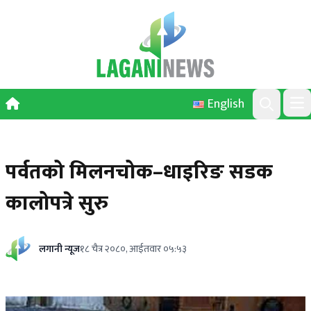
Skip to content
English
Ope
Search
पर्वतको मिलनचोक–धाइरिङ सडक
कालोपत्रे सुरु
लगानी न्यूज
१८ चैत्र २०८०, आईतवार ०५:५३