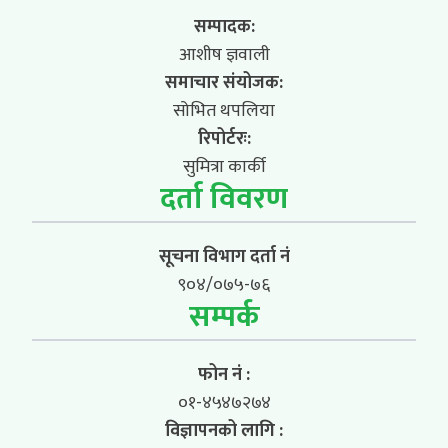
सम्पादक:
आशीष ज्ञवाली
समाचार संयोजक:
सोभित थपलिया
रिपोर्टरः:
सुमित्रा कार्की
दर्ता विवरण
सूचना विभाग दर्ता नं
९०४/०७५-७६
सम्पर्क
फोन नं :
०१-४५४७२७४
विज्ञापनको लागि :