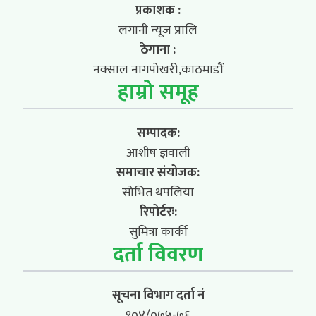
प्रकाशक :
लगानी न्यूज प्रालि
ठेगाना :
नक्साल नागपोखरी,काठमाडौं
हाम्रो समूह
सम्पादक:
आशीष ज्ञवाली
समाचार संयोजक:
सोभित थपलिया
रिपोर्टरः:
सुमित्रा कार्की
दर्ता विवरण
सूचना विभाग दर्ता नं
९०४/०७५-७६