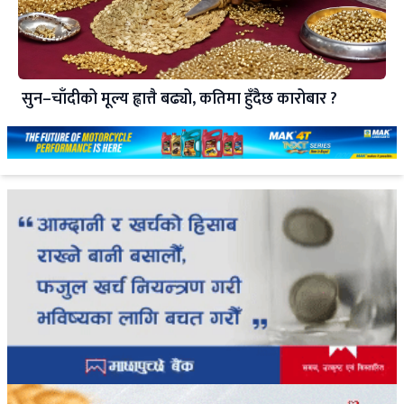
सुन–चाँदीको मूल्य ह्वात्तै बढ्यो, कतिमा हुँदैछ कारोबार ?