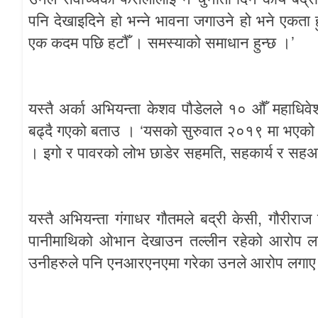
पनि
देखाइदिने
हो
भन्ने
भावना
जगाउने
हो
भने
एकता
’
एक
कदम
पछि
हटौँ
।
समस्याको
समाधान
हुन्छ
।
यस्तै
अर्का
अभियन्ता
केशव
पौडेलले
१०
औँ
महाधिवे
‘
बढ्दै
गएको
बताउ
।
यसको
सुरुवात
२०१९
मा
भएको
,
।
इगो
र
पावरको
लोभ
छाडेर
सहमति
सहकार्य
र
सहअस
,
यस्तै
अभियन्ता
गंगाधर
गौतमले
बद्री
केसी
गौरीराज
पानीमाथिको
ओभान
देखाउन
तल्लीन
रहेको
आरोप
ल
उनीहरुले
पनि
एनआरएनएमा
गरेका
उनले
आरोप
लगाए