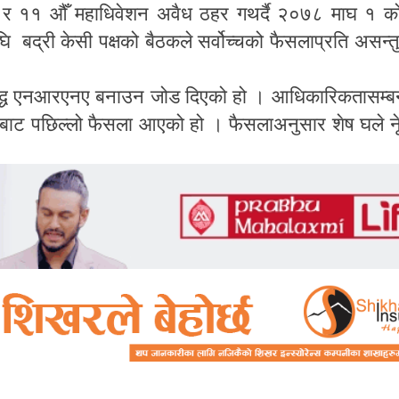
र
११
औँ
महाधिवेशन
अवैध
ठहर
गथर्दै
२०७८
माघ
१
क
घि
बद्री
केसी
पक्षको
बैठकले
सर्वोच्चको
फैसलाप्रति
असन्तु
्ध
एनआरएनए
बनाउन
जोड
दिएको
हो
।
आधिकारिकतासम्बन
चबाट
पछिल्लो
फैसला
आएको
हो
।
फैसलाअनुसार
शेष
घले
न
।