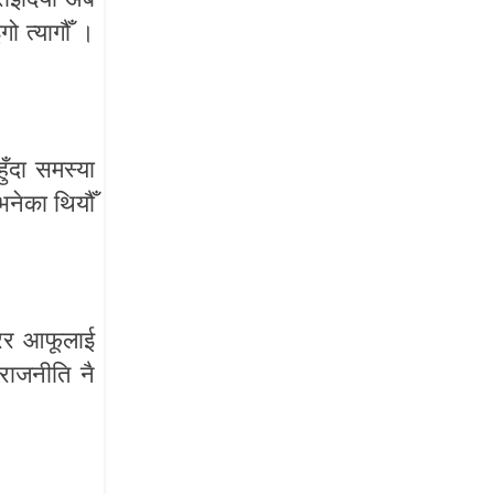
गो
त्यागौँ
।
हुँदा
समस्या
भनेका
थियौँ
ेर
आफूलाई
राजनीति
नै