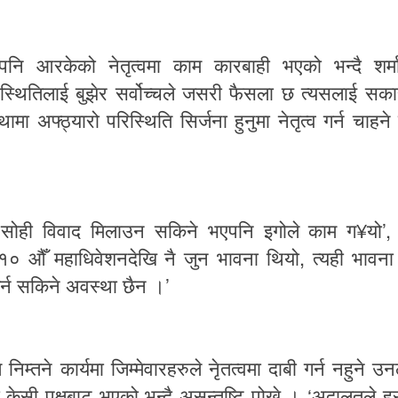
पनि
आरकेको
नेतृत्वमा
काम
कारबाही
भएको
भन्दै
शर्
स्थितिलाई
बुझेर
सर्वोच्चले
जसरी
फैसला
छ
त्यसलाई
सका
्थामा
अफ्ठ्यारो
परिस्थिति
सिर्जना
हुनुमा
नेतृत्व
गर्न
चाहने
¥
’
सोही
विवाद
मिलाउन
सकिने
भएपनि
इगोले
काम
ग
यो
,
१०
औँ
महाधिवेशनदेखि
नै
जुन
भावना
थियो
त्यही
भावना
’
र्न
सकिने
अवस्था
छैन
।
ि
निम्तने
कार्यमा
जिम्मेवारहरुले
नेृतत्वमा
दाबी
गर्न
नहुने
उन
‘
केसी
पक्षबाट
भएको
भन्दै
असन्तुष्टि
पोखे
।
अदालतले
हर