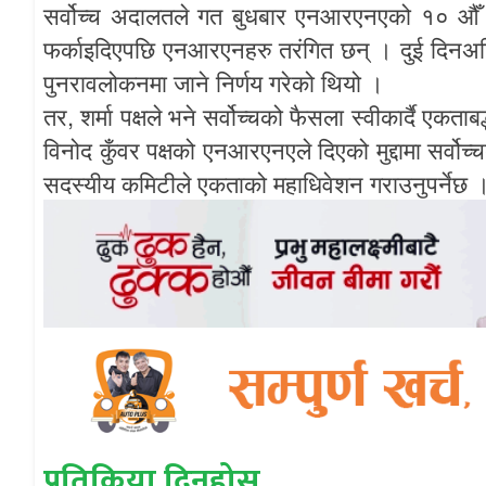
सर्वोच्च
अदालतले
गत
बुधबार
एनआरएनएको
१०
औँ
फर्काइदिएपछि
एनआरएनहरु
तरंगित
छन्
।
दुई
दिनअ
पुनरावलोकनमा
जाने
निर्णय
गरेको
थियो
।
,
तर
शर्मा
पक्षले
भने
सर्वोच्चको
फैसला
स्वीकार्दै
एकताबद
विनोद
कुँवर
पक्षको
एनआरएनएले
दिएको
मुद्दामा
सर्वोच्
सदस्यीय
कमिटीले
एकताको
महाधिवेशन
गराउनुपर्नेछ
प्रतिक्रिया दिनुहोस्