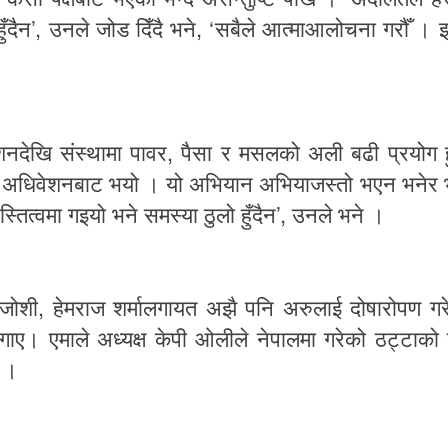
’,
, ‘
हुँदैन
उनले
जोड
दिँदै
भने
सबैले
आत्माआलोचना
गरौँ
।
इ
,
शनदेखि
संस्थामा
पावर
पैसा
र
मसलको
अली
बढी
प्रयोग
अधिवेशनबाट
भयो
।
यो
अभियान
अभियाजस्तो
भएन
भनेर
’,
्तित्वमा
गइयो
भने
समस्या
ठुलो
हुँदैन
उनले
भने
।
,
जोशी
हेमराज
शर्मालगायत
अझै
पनि
अरुलाई
दोषारोपण
गर
गाए।
एमाले
अध्यक्ष
केपी
ओलीले
नेपालमा
गरेको
ठट्टाको
।