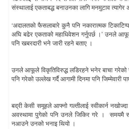
संस्थालाई
एकताबद्ध
बनाउनका
लागि
मनमुटाव
त्यागेर
‘
अदालतको
फैसलाबारे
कुनै
पनि
नकारात्मक
टिकाटिप्
’
अघि
बढेर
एकताको
महाधिवेशन
गर्नुपर्छ
।
उनले
आफू
पनि
खबरदारी
भने
जारी
रहने
बताए
।
उनले
आफूले
विकृतिविरुद्ध
लडिरहने
भनेर
बाचा
गरेको
पनि
गरेको
उल्लेख
गर्दै
आगामी
दिनमा
पनि
जिम्मेवारी
पा
बद्री
केसी
समूहले
आफ्नो
गल्तीलाई
स्वीकार्न
नखोज्दा
अवस्थामा
पुगेको
पनि
उनले
जिकिर
गरे
।
समयमै
स
नआउने
उनको
भनाइ
थियो
।