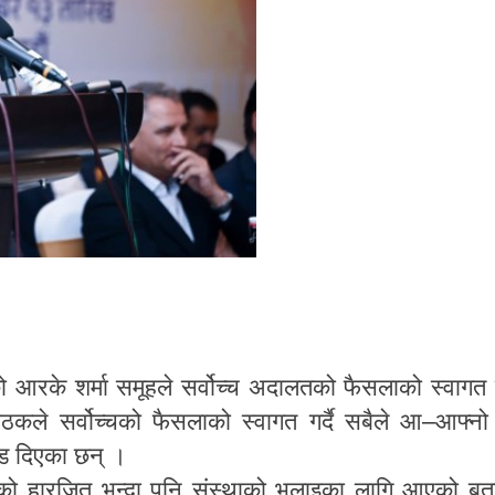
ो
आरके
शर्मा
समूहले
सर्वोच्च
अदालतको
फैसलाको
स्वागत
–
ैठकले
सर्वोच्चको
फैसलाको
स्वागत
गर्दै
सबैले
आ
आफ्नो
ड
दिएका
छन्
।
को
हारजित
भन्दा
पनि
संस्थाको
भलाइका
लागि
आएको
बत