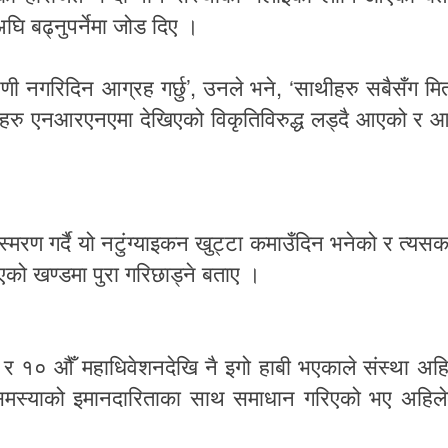
अघि
बढ्नुपर्नेमा
जोड
दिए
।
’,
, ‘
पणी
नगरिदिन
आग्रह
गर्छु
उनले
भने
साथीहरु
सबैसँग
मि
हरु
एनआरएनएमा
देखिएको
विकृतिविरुद्ध
लड्दै
आएको
र
आ
स्मरण
गर्दै
यो
नटुंग्याइकन
खुट्टा
कमाउँदिन
भनेको
र
त्यसक
एको
खण्डमा
पुरा
गरिछाड्ने
बताए
।
र
१०
औँ
महाधिवेशनदेखि
नै
इगो
हाबी
भएकाले
संस्था
अहि
मस्याको
इमानदारिताका
साथ
समाधान
गरिएको
भए
अहिल