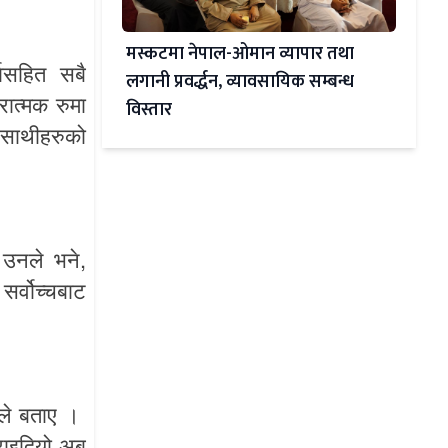
मस्कटमा नेपाल-ओमान व्यापार तथा
मासहित
सबै
लगानी प्रवर्द्धन, व्यावसायिक सम्बन्ध
रात्मक
रुमा
विस्तार
साथीहरुको
,
,
उनले
भने
सर्वोच्चबाट
ले
बताए
।
ाइदियो
अब