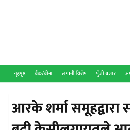
Skip to content
गृहपृष्ठ
बैंक/बीमा
लगानी विशेष
पुँजी बजार
अर्
आरके शर्मा समूहद्वारा
बद्री केसीलगायतले आत्म