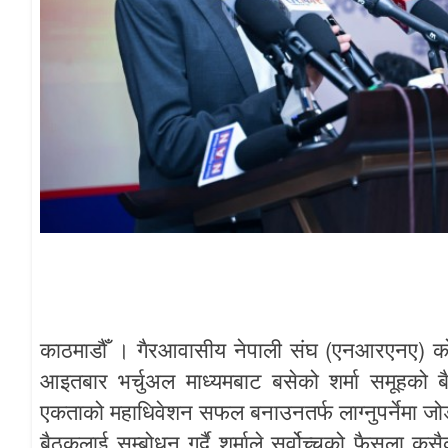
(
)
काठमाडौँ
।
गैरआवासीय
नेपाली
संघ
एनआरएनए
क
आइतबार
भर्चुअल
माध्यमबाट
बसेको
शर्मा
समूहको
ब
एकताको
महाधिवेशन
सफल
बनाउनतर्फ
लाग्नुपर्नेमा
जो
बैठकलाई
सम्बोधन
गर्दै
शर्माले
सर्वोच्चको
फैसला
कसै