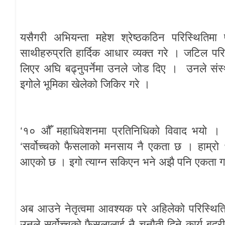
यसैगरी
अभियन्ता
महेश
श्रेष्ठकठिन
परिस्थितिमा
साथीहरुप्रति
हार्दिक
आधार
व्यक्त
गरे
।
जटिल
परि
लिएर
अघि
बढ्नुपर्नेमा
उनले
जोड
दिए
।
उनले
संस
इगोले
भूमिका
खेलेको
जिकिर
गरे
।
‘
१०
औँ
महाधिवेशनमा
प्रतिनिधिको
विवाद
भयो
।
‘
सर्वोच्चको
फैसलाको
मनसाय
नै
एकता
छ
।
हाम्रो
आएको
छ
।
इगो
त्याग्न
सकिएन
भने
अझै
पनि
एकता
ग
अब
आउने
नेतृत्वमा
आवश्यक
परे
अहिलेको
परिस्थित
उनले
सर्वोच्चको
फैसलालाई
नै
चुनौती
दिने
कार्य
बद्री