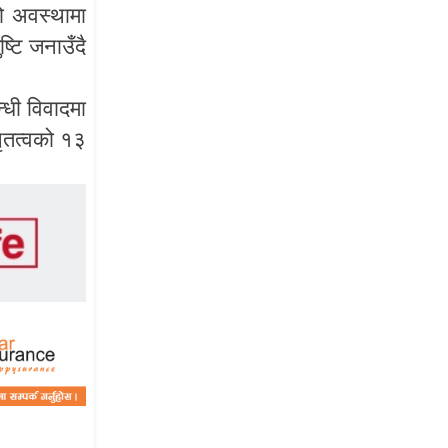
ो
अवस्थामा
ष्टि
जनाउँदै
्धी
विवादमा
ेृतत्वको
१३