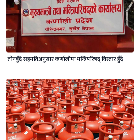
तीनबुँदे सहमतिअनुसार कर्णालीमा मन्त्रिपरिषद् विस्तार हुँदै