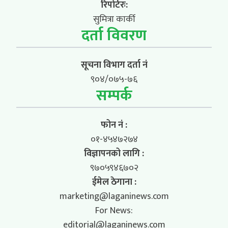
रिपोर्टरः:
सुमित्रा कार्की
दर्ता विवरण
सूचना विभाग दर्ता नं
९०४/०७५-७६
सम्पर्क
फोन नं :
०१-४५४७२७४
विज्ञापनको लागि :
९७०५९४६७०२
ईमेल ठेगाना :
marketing@laganinews.com
For News:
editorial@laganinews.com