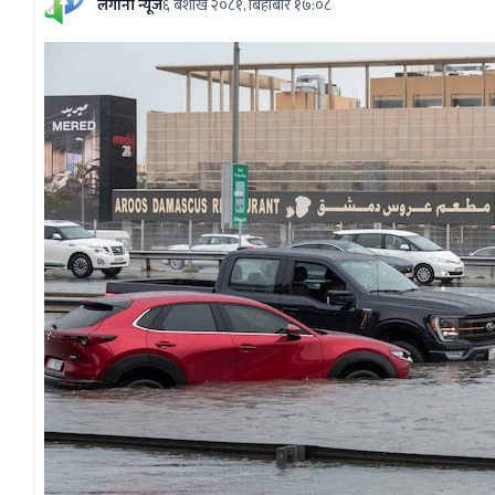
लगानी न्यूज
६ बैशाख २०८१, बिहीबार १७:०८