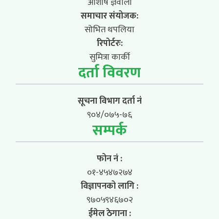
आशीष ज्ञवाली
समाचार संयोजक:
सोभित थपलिया
रिपोर्टरः:
सुमित्रा कार्की
दर्ता विवरण
सूचना विभाग दर्ता नं
९०४/०७५-७६
सम्पर्क
फोन नं :
०१-४५४७२७४
विज्ञापनको लागि :
९७०५९४६७०२
ईमेल ठेगाना :