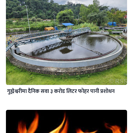
गुह्येश्वरीमा दैनिक सवा ३ करोड लिटर फोहर पानी प्रशोधन