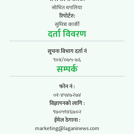
सोभित थपलिया
रिपोर्टरः:
सुमित्रा कार्की
दर्ता विवरण
सूचना विभाग दर्ता नं
९०४/०७५-७६
सम्पर्क
फोन नं :
०१-४५४७२७४
विज्ञापनको लागि :
९७०५९४६७०२
ईमेल ठेगाना :
marketing@laganinews.com