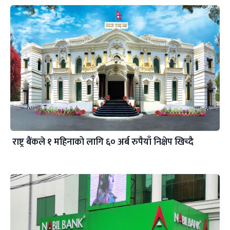
राष्ट्र बैंकले १ महिनाको लागि ६० अर्ब रुपैयाँ निक्षेप खिच्दै