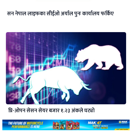
सन नेपाल लाइफका सीईओ अर्याल पुनः कार्यालय फर्किए
प्रि-ओपन सेसन सेयर बजार १.२३ अंकले घट्यो