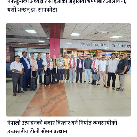
नेफ्स्कूनका अध्यक्ष र सीईओको अष्ट्रेलिया भ्रमणबारे आलोचना,
यसो भन्छन् डा‍. सापकोटा
नेपाली उत्पादनको बजार विस्तार गर्न निर्यात व्यवसायीको
उच्चस्तरीय टोली ओमन प्रस्थान