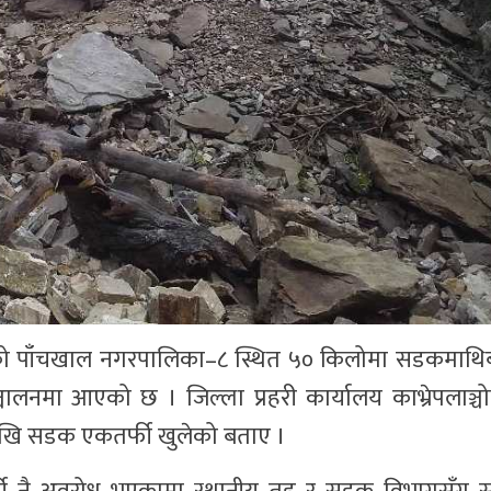
्चोकको पाँचखाल नगरपालिका–८ स्थित ५० किलोमा सडकमाथ
लनमा आएको छ । जिल्ला प्रहरी कार्यालय काभ्रेपलाञ्चो
ेखि सडक एकतर्फी खुलेको बताए ।