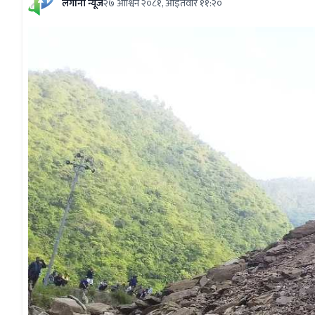
लगानी न्यूज
२७ आश्विन २०८१, आईतवार ११:२०