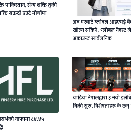
ि पाकिस्तान, सैन्य शक्ति तुर्की
क्ति सऊदी एउटै मोर्चामा
अब घरबाटै ग्लोबल आइएमई बै
खोल्न सकिने, ‘ग्लोबल नेक्स्ट ज
अकाउन्ट’ सार्वजनिक
याडिया नेपालद्वारा ३ नयाँ इलेक्ट
बिक्री सुरु, विशेषताहरू के छन् 
सर्भको नाफामा ८४.४५
धि