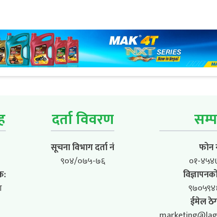
ूह
दर्ता विवरण
सम्प
सूचना विभाग दर्ता नं
फोन न
९०४/०७५-७६
०१-४५४
क:
विज्ञापनको
ा
९७०५९४
ईमेल ठेग
marketing@lag