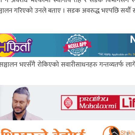
्फी नै अवरोध भएकामा स्थानीय तह र सडक विभागसँग स
सञ्चालन गरिएको उनले बताए । सडक अवरुद्ध भएपछि सयौँ
्चालन भएसँगै रोकिएको सवारीसाधनहरु गन्तव्यतर्फ लागेक