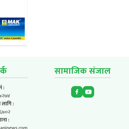
र्क
सामाजिक संजाल
ं :
७२७४
 लागि :
६७०२
ाना :
aninews.com