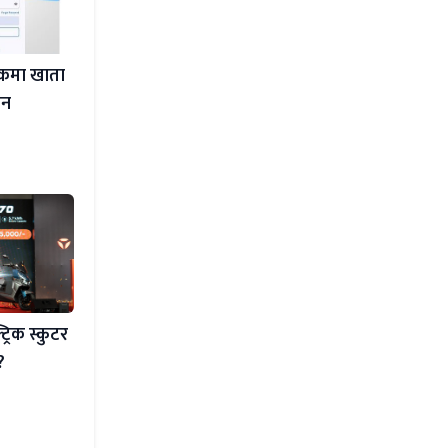
ंकमा खाता
ेन
्रिक स्कुटर
?