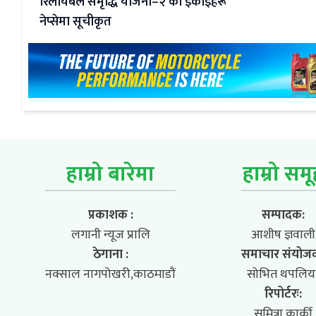
रिलायबल समृद्धि योजना–२ का इकाइहरू
नेप्सेमा सूचीकृत
हाम्रो बारेमा
हाम्रो सम
प्रकाशक :
सम्पादक:
लगानी न्यूज प्रालि
आशीष ज्ञवाली
ठेगाना :
समाचार संयोज
नक्साल नागपोखरी,काठमाडौं
सोभित थपलिय
रिपोर्टरः:
सुमित्रा कार्की