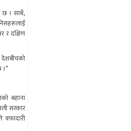
 छ । साथै,
ानिसहरूलाई
तर र दक्षिण
ुई देशबीचको
छ ।”
राको बहाना
ियाली सरकार
ति वफादारी