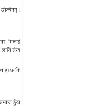
खोज्दैनन् ।
ुसार, “मलाई
 लागि सैन्य
ई थाहा छ कि
माप्त हुँदा