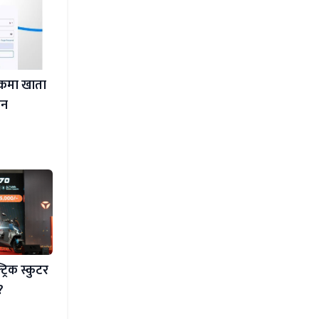
ंकमा खाता
ेन
्रिक स्कुटर
?