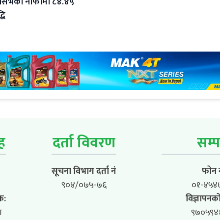
सर्भको नाफामा ८४.४५
धि
ूह
दर्ता विवरण
सम्प
सूचना विभाग दर्ता नं
फोन न
९०४/०७५-७६
०१-४५४
क:
विज्ञापनको
ा
९७०५९४