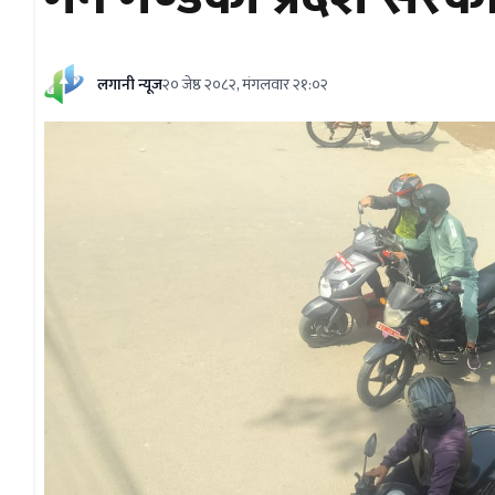
लगानी न्यूज
२० जेष्ठ २०८२, मंगलवार २१:०२