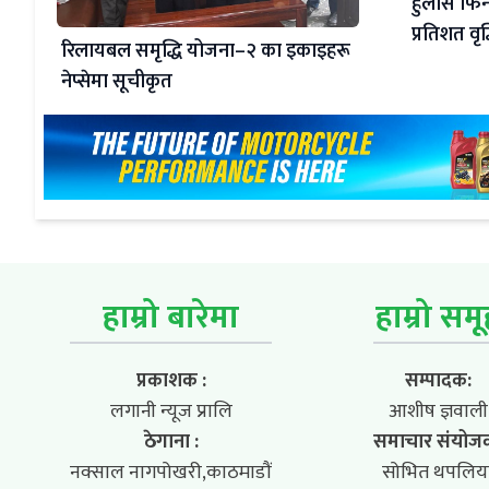
हुलास फिन
प्रतिशत वृद्
रिलायबल समृद्धि योजना–२ का इकाइहरू
नेप्सेमा सूचीकृत
हाम्रो बारेमा
हाम्रो सम
प्रकाशक :
सम्पादक:
लगानी न्यूज प्रालि
आशीष ज्ञवाली
ठेगाना :
समाचार संयोज
नक्साल नागपोखरी,काठमाडौं
सोभित थपलिय