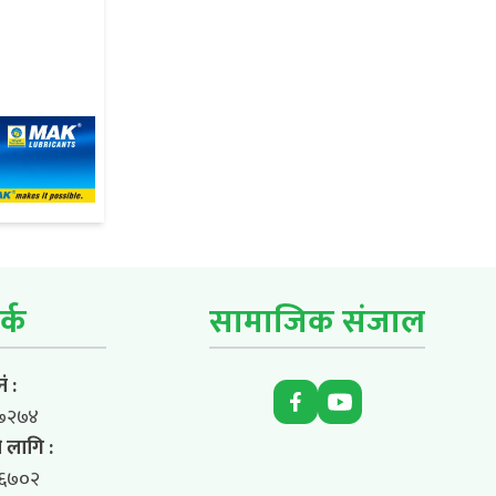
र्क
सामाजिक संजाल
ं :
७२७४
 लागि :
६७०२