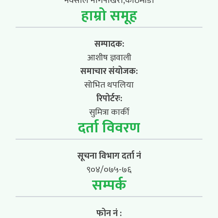
नक्साल नागपोखरी,काठमाडौं
हाम्रो समूह
सम्पादक:
आशीष ज्ञवाली
समाचार संयोजक:
सोभित थपलिया
रिपोर्टरः:
सुमित्रा कार्की
दर्ता विवरण
सूचना विभाग दर्ता नं
९०४/०७५-७६
सम्पर्क
फोन नं :