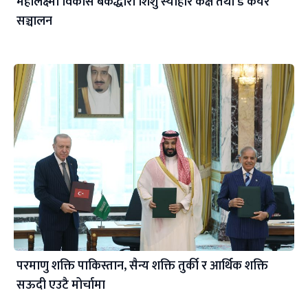
महालक्ष्मी विकास बैंकद्धारा शिशु स्याहार कक्ष तथा डे केयर
सञ्चालन
परमाणु शक्ति पाकिस्तान, सैन्य शक्ति तुर्की र आर्थिक शक्ति
सऊदी एउटै मोर्चामा