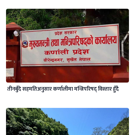
तीनबुँदे सहमतिअनुसार कर्णालीमा मन्त्रिपरिषद् विस्तार हुँदै