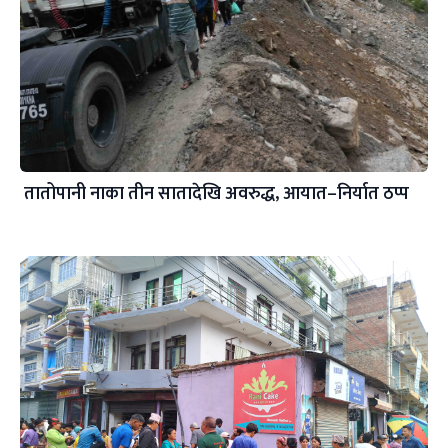
तातोपानी नाका तीन सातादेखि अवरुद्ध, आयात–निर्यात ठप्प