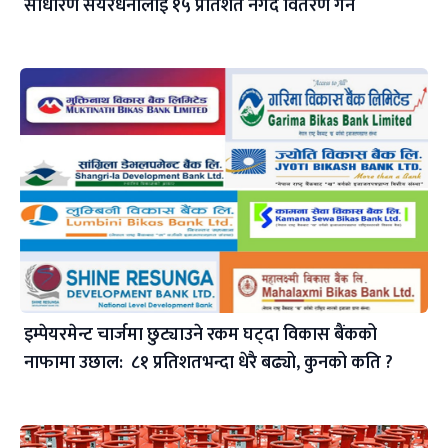
साधारण सेयरधनीलाई १५ प्रतिशत नगद वितरण गर्ने
इम्पेयरमेन्ट चार्जमा छुट्याउने रकम घट्दा विकास बैंकको
नाफामा उछाल: ८१ प्रतिशतभन्दा धेरै बढ्यो, कुनको कति ?