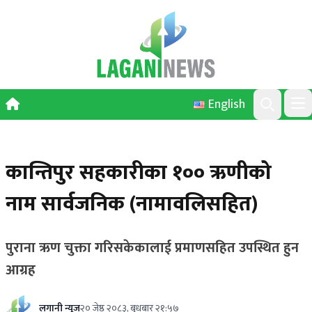
Skip to content
English
Ope
Search
कान्तिपुर सहकारीका १०० ऋणीको
नाम सार्वजनिक (नामावलिसहित)
पुराना ऋण चुक्ता गरिसकेकालाई प्रमाणसहित उपस्थित हुन
आग्रह
लगानी न्यूज
२० जेष्ठ २०८३, बुधबार २१:५७