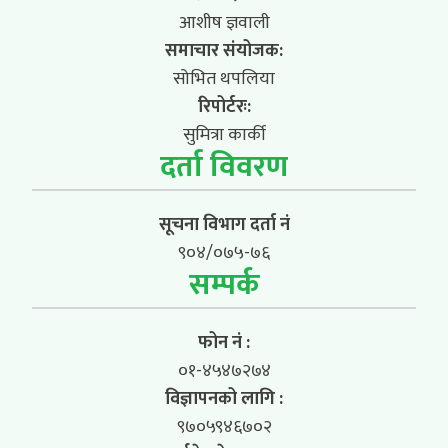
आशीष ज्ञवाली
समाचार संयोजक:
सोभित थपलिया
रिपोर्टरः:
सुमित्रा कार्की
दर्ता विवरण
सूचना विभाग दर्ता नं
९०४/०७५-७६
सम्पर्क
फोन नं :
०१-४५४७२७४
विज्ञापनको लागि :
९७०५९४६७०२