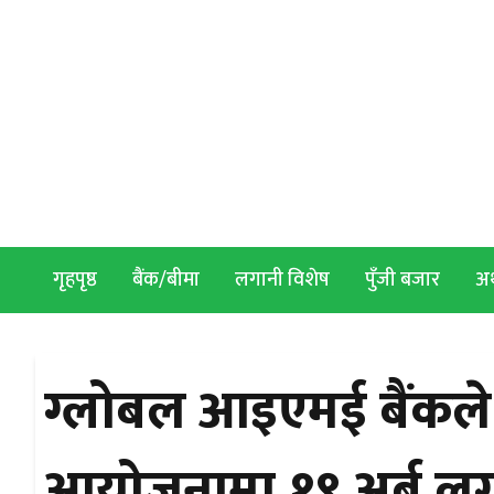
Skip to content
गृहपृष्ठ
बैंक/बीमा
लगानी विशेष
पुँजी बजार
अर्
ग्लोबल आइएमई बैंकले 
आयोजनामा १९ अर्ब लगा