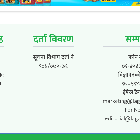
ूह
दर्ता विवरण
सम्प
सूचना विभाग दर्ता नं
फोन न
९०४/०७५-७६
०१-४५४
क:
विज्ञापनको
ा
९७०५९४
ईमेल ठेग
marketing@lag
For N
editorial@lag