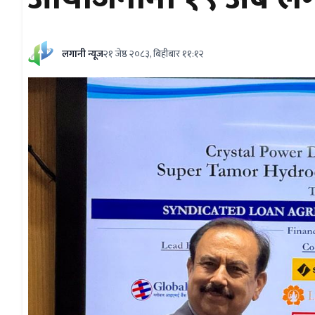
लगानी न्यूज
२१ जेष्ठ २०८३, बिहीबार ११:१२