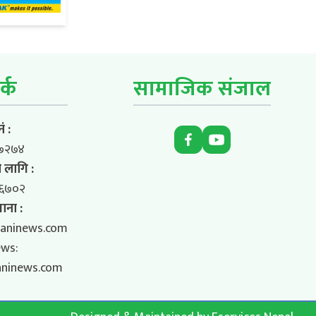
र्क
सामाजिक संजाल
ं :
७२७४
 लागि :
६७०२
ाना :
aninews.com
ews:
aninews.com