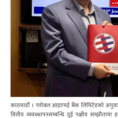
काठमाडाैं । ग्लोबल आइएमई बैंक लिमिटेडको अगुव
वित्तीय व्यवस्थापनसम्बन्धि दुई पक्षीय सम्झौतामा