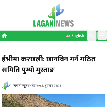
Skip to content
English
Ope
Search
ईभीमा करछली: छानबिन गर्न गठित
समिति पुग्यो मुस्ताङ
लगानी न्यूज
२२ जेष्ठ २०८३, शुक्रबार २२:२३