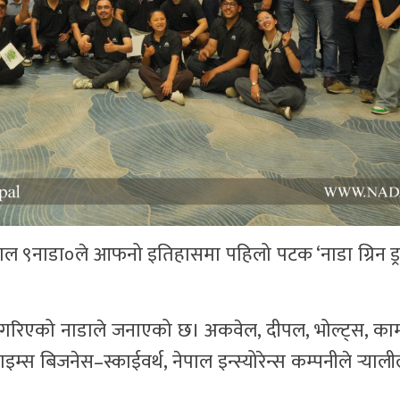
ल ९नाडा०ले आफनो इतिहासमा पहिलो पटक ‘नाडा ग्रिन ड्
न गरिएको नाडाले जनाएको छ। अकवेल, दीपल, भोल्ट्स, कामा
टाइम्स बिजनेस–स्काईवर्थ, नेपाल इन्स्योरेन्स कम्पनीले र्‍या