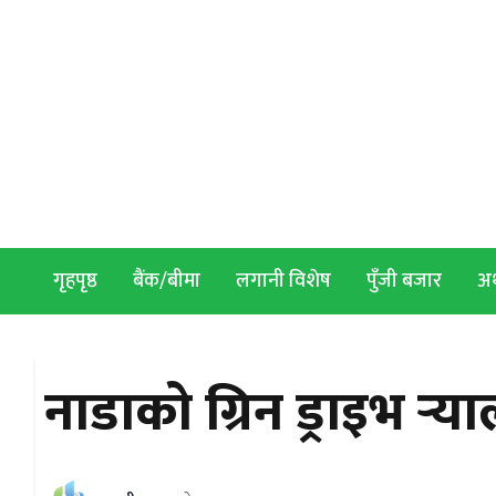
Skip to content
गृहपृष्ठ
बैंक/बीमा
लगानी विशेष
पुँजी बजार
अर्
नाडाको ग्रिन ड्राइभ र्‍या