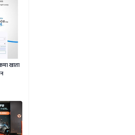
ंकमा खाता
ेन