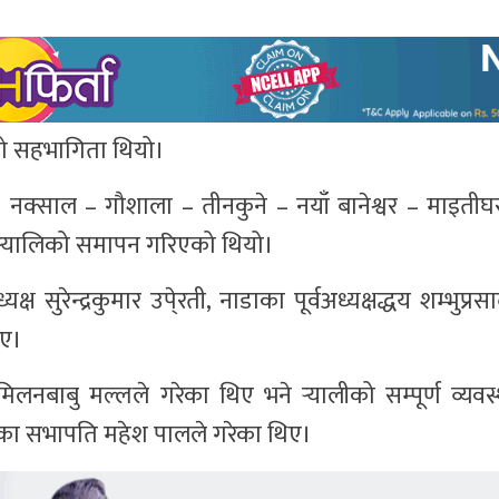
ुको सहभागिता थियो।
ग – नक्साल – गौशाला – तीनकुने – नयाँ बानेश्वर – माइती
 र्‍यालिको समापन गरिएको थियो।
सुरेन्द्रकुमार उपे्रती, नाडाका पूर्वअध्यक्षद्धय शम्भुप्र
िए।
लनबाबु मल्लले गरेका थिए भने र्‍यालीको सम्पूर्ण व्यवस
िका सभापति महेश पालले गरेका थिए।