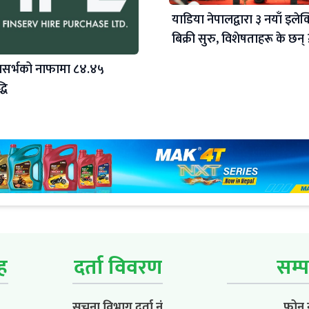
याडिया नेपालद्वारा ३ नयाँ इलेक्ट
बिक्री सुरु, विशेषताहरू के छन् 
सर्भको नाफामा ८४.४५
धि
ूह
दर्ता विवरण
सम्प
सूचना विभाग दर्ता नं
फोन न