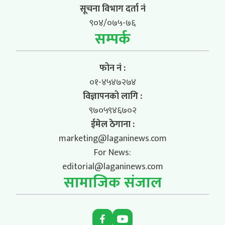
सूचना विभाग दर्ता नं
९०४/०७५-७६
सम्पर्क
फोन नं :
०१-४५४७२७४
विज्ञापनको लागि :
९७०५९४६७०२
ईमेल ठेगाना :
marketing@laganinews.com
For News:
editorial@laganinews.com
सामाजिक संजाल