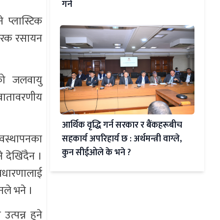
गर्ने
 प्लास्टिक
िकारक रसायन
को जलवायु
ा वातावरणीय
आर्थिक वृद्धि गर्न सरकार र बैंकहरूबीच
यवस्थापनका
सहकार्य अपरिहार्य छ : अर्थमन्त्री वाग्ले,
कुन सीईओले के भने ?
 देखिँदैन ।
अवधारणालाई
ले भने ।
त्पन्न हुने