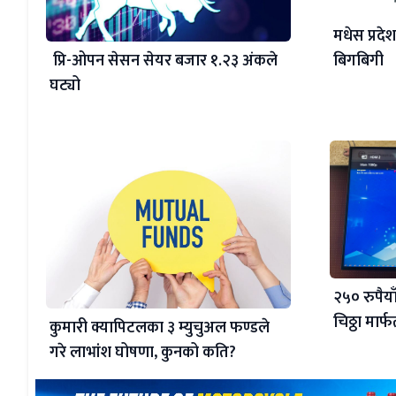
मधेस प्रदेश
बिगबिगी
प्रि-ओपन सेसन सेयर बजार १.२३ अंकले
घट्यो
२५० रुपैय
चिठ्ठा मार
कुमारी क्यापिटलका ३ म्युचुअल फण्डले
गरे लाभांश घोषणा, कुनको कति?