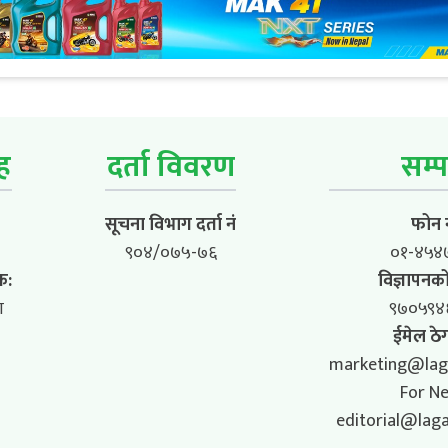
ूह
दर्ता विवरण
सम्प
सूचना विभाग दर्ता नं
फोन न
९०४/०७५-७६
०१-४५४
क:
विज्ञापनको
ा
९७०५९४
ईमेल ठेग
marketing@lag
For N
editorial@lag