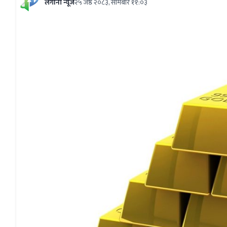
लगानी न्यूज
२५ जेष्ठ २०८३, सोमबार ११:०३