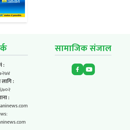
र्क
सामाजिक संजाल
ं :
७२७४
 लागि :
६७०२
ाना :
aninews.com
ews:
aninews.com