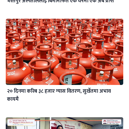
भरतपुर अस्पताललाई बिमामार्फत एक वर्षमा एक अर्ब प्राप्त
२० दिनमा करिब ३८ हजार ग्यास वितरण, सुर्खेतमा अभाव
कायमै