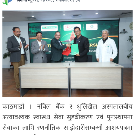
लगानी न्यूज
२६ जेष्ठ २०८३, मंगलवार १४:३५
काठमाडौ‌ । नबिल बैंक र धुलिखेल अस्पतालबीच
अत्यावश्यक स्वास्थ्य सेवा सुदृढीकरण एवं पुनःस्थापना
सेवाका लागि रणनीतिक साझेदारीसम्बन्धी आशयपत्रमा