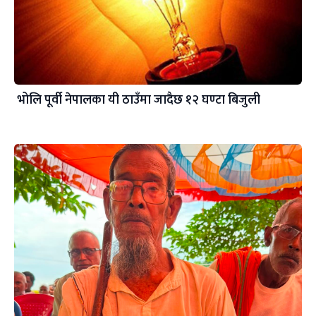
भोलि पूर्वी नेपालका यी ठाउँमा जादैछ १२ घण्टा बिजुली