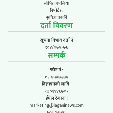
सोभित थपलिया
रिपोर्टरः:
सुमित्रा कार्की
दर्ता विवरण
सूचना विभाग दर्ता नं
९०४/०७५-७६
सम्पर्क
फोन नं :
०१-४५४७२७४
विज्ञापनको लागि :
९७०५९४६७०२
ईमेल ठेगाना :
marketing@laganinews.com
For News: