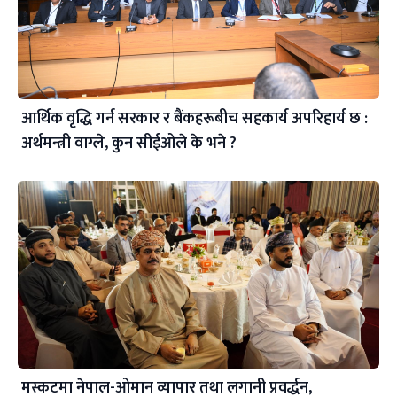
आर्थिक वृद्धि गर्न सरकार र बैंकहरूबीच सहकार्य अपरिहार्य छ :
अर्थमन्त्री वाग्ले, कुन सीईओले के भने ?
मस्कटमा नेपाल-ओमान व्यापार तथा लगानी प्रवर्द्धन,