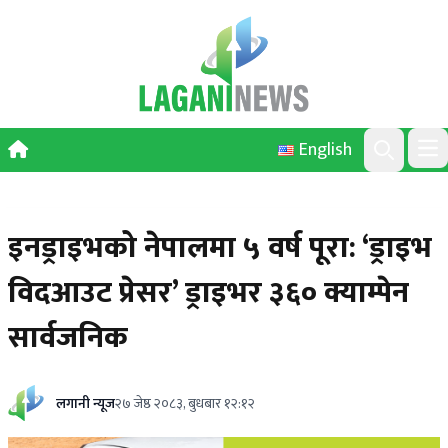
Skip to content
English
Ope
Search
इनड्राइभको नेपालमा ५ वर्ष पूरा: ‘ड्राइभ
विदआउट प्रेसर’ ड्राइभर ३६० क्याम्पेन
सार्वजनिक
लगानी न्यूज
२७ जेष्ठ २०८३, बुधबार १२:१२