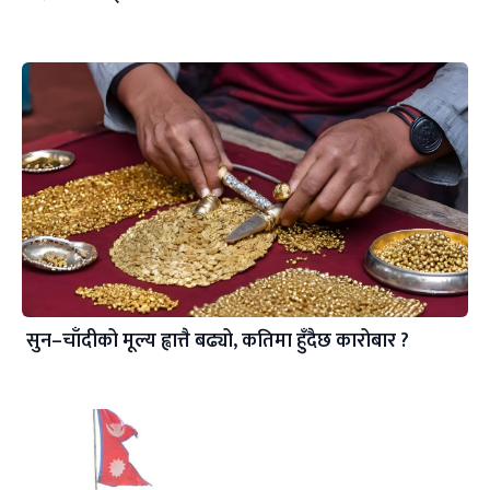
सुन–चाँदीको मूल्य ह्वात्तै बढ्यो, कतिमा हुँदैछ कारोबार ?