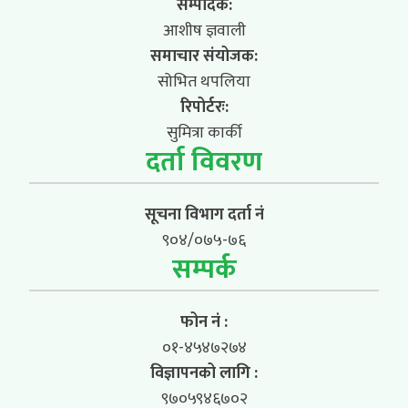
सम्पादक:
आशीष ज्ञवाली
समाचार संयोजक:
सोभित थपलिया
रिपोर्टरः:
सुमित्रा कार्की
दर्ता विवरण
सूचना विभाग दर्ता नं
९०४/०७५-७६
सम्पर्क
फोन नं :
०१-४५४७२७४
विज्ञापनको लागि :
९७०५९४६७०२