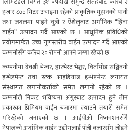
लिमिटेडले विगत ३१ वर्षदेखि समुन्द्र सतहबाट करिब २
हजार ८०० मिटर उचाइमा रहेको प्राकृतिक मुहानको पानी
तथा जंगलमा पाइने चुत्रो र ऐंशेलुबाट अर्गानिक “हिंवा
वाईन” उत्पादन गर्दै आएको छ । आधुनिक प्रविधिको
प्रयोगमार्फत उच्च गुणस्तरीय वाईन उत्पादन गर्दै आएको
कम्पनीसँग करिब २० रोपनी आफ्नै जग्गा रहेको छ ।
कम्पनीमा देवश्री भेन्चर, हारभेस्ट भेञ्चर, विर्तामोड सञ्जिवनी
इन्भेष्टमेन्ट तथा स्टक आइडियाज इन्भेष्टमेन्ट लगायत
संस्थागत लगानीकर्ताको समेत लगानी रहेको छ ।
कम्पनीले निकट भविष्यमा अंगुरबाट उत्पादन हुने तीन
प्रकारका प्रिमियम वाईन बजारमा ल्याउने तयारी समेत
गरिरहेको जनाएको छ । आईपीओ निष्काशनसँगै
नेपालको अर्गानिक वाईन उद्योगलाई पूँजी बजारसँग जोड्ने