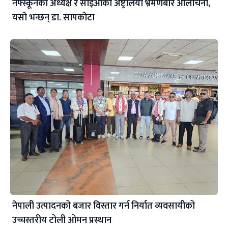
नेफ्स्कूनका अध्यक्ष र सीईओको अष्ट्रेलिया भ्रमणबारे आलोचना,
यसो भन्छन् डा‍. सापकोटा
नेपाली उत्पादनको बजार विस्तार गर्न निर्यात व्यवसायीको
उच्चस्तरीय टोली ओमन प्रस्थान