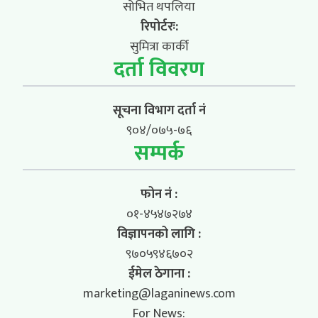
सोभित थपलिया
रिपोर्टरः:
सुमित्रा कार्की
दर्ता विवरण
सूचना विभाग दर्ता नं
९०४/०७५-७६
सम्पर्क
फोन नं :
०१-४५४७२७४
विज्ञापनको लागि :
९७०५९४६७०२
ईमेल ठेगाना :
marketing@laganinews.com
For News: