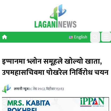
Skip to content
English
Ope
Search
इप्पानमा भ्लोन समूहले खोल्यो खाता,
उपमहासचिवमा पोखरेल निर्विरोध चयन
लगानी न्यूज
२८ जेष्ठ २०८३, बिहीबार १३:१३