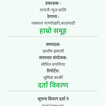
प्रकाशक :
लगानी न्यूज प्रालि
ठेगाना :
नक्साल नागपोखरी,काठमाडौं
हाम्रो समूह
सम्पादक:
आशीष ज्ञवाली
समाचार संयोजक:
सोभित थपलिया
रिपोर्टरः:
सुमित्रा कार्की
दर्ता विवरण
सूचना विभाग दर्ता नं
९०४/०७५-७६