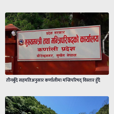
तीनबुँदे सहमतिअनुसार कर्णालीमा मन्त्रिपरिषद् विस्तार हुँदै