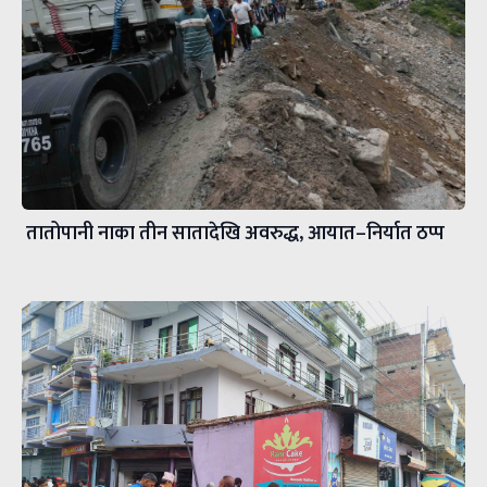
तातोपानी नाका तीन सातादेखि अवरुद्ध, आयात–निर्यात ठप्प