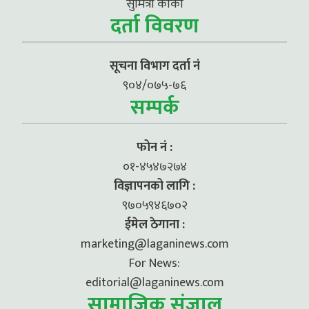
सुमित्रा कार्की
दर्ता विवरण
सूचना विभाग दर्ता नं
९०४/०७५-७६
सम्पर्क
फोन नं :
०१-४५४७२७४
विज्ञापनको लागि :
९७०५९४६७०२
ईमेल ठेगाना :
marketing@laganinews.com
For News:
editorial@laganinews.com
सामाजिक संजाल