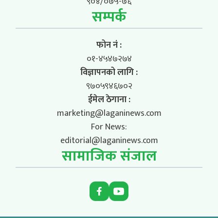
९०४/०७५-७६
सम्पर्क
फोन नं :
०१-४५४७२७४
विज्ञापनको लागि :
९७०५९४६७०२
ईमेल ठेगाना :
marketing@laganinews.com
For News:
editorial@laganinews.com
सामाजिक संजाल